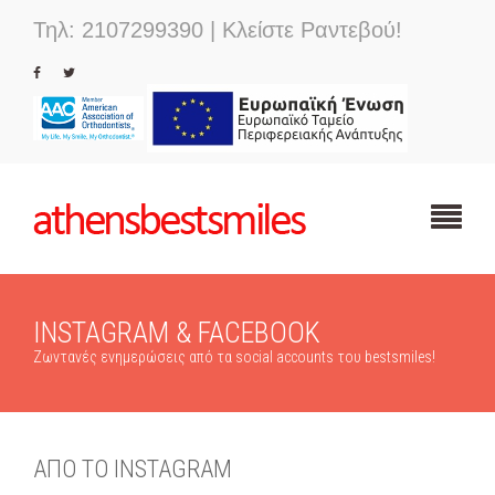
Τηλ: 2107299390 | Κλείστε Ραντεβού!
INSTAGRAM & FACEBOOK
Ζωντανές ενημερώσεις από τα social accounts του bestsmiles!
ΑΠΟ ΤΟ INSTAGRAM