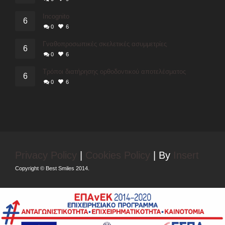
Incognito
6
0
6
Γναθοπροσωπικές σκελετικές ασυμμετρίες
6
0
6
Τρόποι διατήρησης ορθοδοντικού αποτελέσματος
6
0
6
Privacy Policy
|
Cookies Policy
| By
Insert
Copyright © Best Smiles 2014.