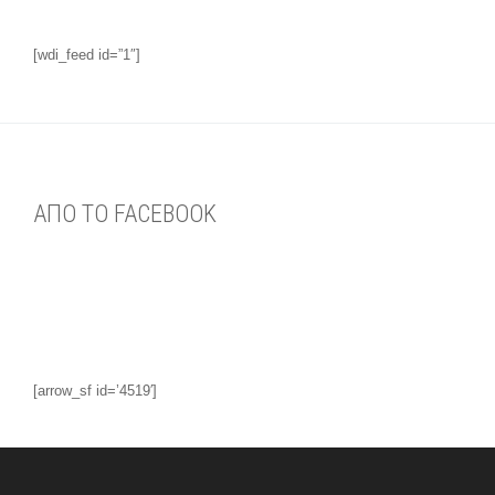
[wdi_feed id=”1″]
ΑΠΟ ΤΟ FACEBOOK
[arrow_sf id=’4519′]