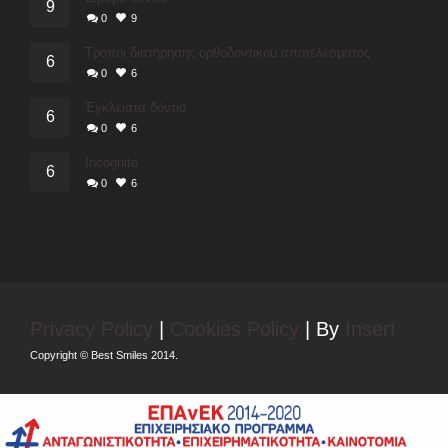
9
0
9
Τρόποι διατήρησης ορθοδοντικού αποτελέσματος
6
0
6
Έγκλειστα δόντια
6
0
6
Incognito
6
0
6
Privacy Policy
|
Cookies Policy
| By
Insert
Copyright © Best Smiles 2014.